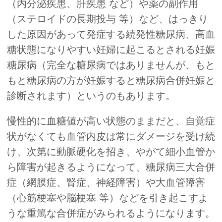
（内分泌疾患、肝疾患 など）や薬の副作用
（ステロイドの長期投与 等）など、はっきり
した原因があって発症する続発性糖尿病、高血
糖状態になりやすい妊婦に起こるとされる妊娠
糖尿病（完全な糖尿病ではありませんが、もと
もと糖尿病の方が妊娠すると糖尿病合併妊娠と
診断されます）というのもあります。
慢性的に血糖値が高い状態のままだと、自覚症
状がなくても血管内皮は常にダメージを受け続
け、次第に動脈硬化を招き、やがて細小血管か
ら障害が起きるようになって、糖尿病三大合併
症（網膜症、腎症、神経障害）や大血管障害
（心筋梗塞や脳梗塞 等）などを引き起こすよ
うな重篤な合併症がみられるようになります。