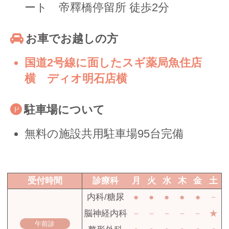
ート 帝釋橋停留所 徒歩2分
お車でお越しの方
国道2号線に面したスギ薬局魚住店
横 ディオ明石店横
駐車場について
無料の施設共用駐車場95台完備
受付時間
診療科
月
火
水
木
金
土
内科/糖尿
●
●
●
●
●
－
脳神経内科
－
－
－
－
－
★
午前診