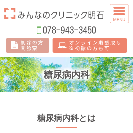
みんなのクリニ
078-943-3450
初診の方
オンライン順番取り
問診票
※初診の方も可
糖尿病内科
糖尿病内科とは