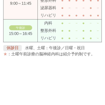
整形外科
●
●
●
●
●
●
9:00～11:45
泌尿器科
●
－
－
－
●
－
リハビリ
●
●
●
●
●
●
内科
●
－
－
●
－
－
午後診
整形外科
●
●
－
●
●
－
15:00～16:45
リハビリ
●
●
－
●
●
－
休診日
水曜、土曜：午後診／日曜・祝日
★
：土曜午前診療の脳神経内科は紹介予約制です。