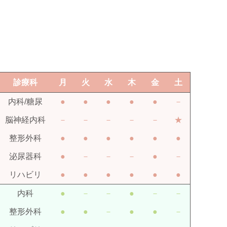
診療科
月
火
水
木
金
土
内科/糖尿
●
●
●
●
●
－
脳神経内科
－
－
－
－
－
★
整形外科
●
●
●
●
●
●
泌尿器科
●
－
－
－
●
－
リハビリ
●
●
●
●
●
●
内科
●
－
－
●
－
－
整形外科
●
●
－
●
●
－