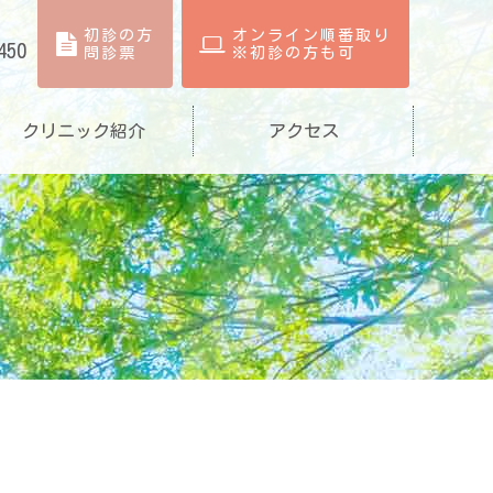
初診の方
オンライン順番取り
450
問診票
※初診の方も可
クリニック紹介
アクセス