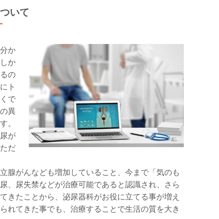
ついて
分か
しか
るの
にト
くで
の異
す。
尿が
ただ
立腺がんなども増加していること、今まで「気のも
尿、尿失禁などが治療可能であると認識され、さら
てきたことから、泌尿器科がお役に立てる事が増え
られてきた事でも、治療することで生活の質を大き