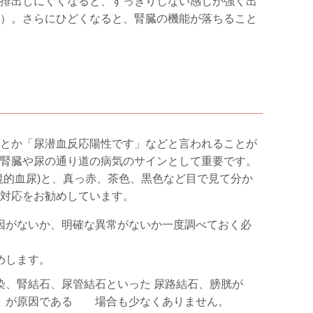
排出しにくくなると、すっきりしない感じが強く出
）。さらにひどくなると、腎臓の機能が落ちること
とか「尿潜血反応陽性です」などと言われることが
腎臓や尿の通り道の病気のサインとして重要です。
鏡的血尿)と、真っ赤、茶色、黒色など目で見て分か
対応をお勧めしています。
因がないか、明確な異常がないか一度調べておく必
めします。
染、腎結石、尿管結石といった 尿路結石、膀胱が
）が原因である 場合も少なくありません。