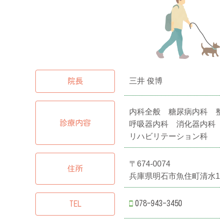
三井 俊博
院長
内科全般 糖尿病内科 
診療内容
呼吸器内科 消化器内科
リハビリテーション科
〒674-0074
住所
兵庫県明石市魚住町清水16
078-943-3450
TEL